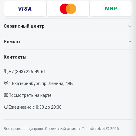
VISA
МИР
Сервисный центр
О нашем сервисе
Ремонт
Гарантия
Ноутбуков
Контакты
Прайс-лист
Мониторов
+7 (343) 226-49-61
Срочный ремонт
Компьютеров
г. Екатеринбург, пр. Ленина, 49Б
Доставка и способы оплаты
Посмотреть на карте
Диагностика
Ежедневно с 8:30 до 20:30
Контакты
Все права защищены. Сервисный ремонт Thunderobot © 2026