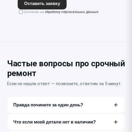
Оставить заявку
Согласен на
обработку персональных данных
Частые вопросы про срочный
ремонт
Если не нашли ответ — позвоните, ответим за 5 минут.
Правда почините за один день?
Большинство типовых неисправностей — да, за 30–
180 минут или несколько часов. Точный срок
Что если моей детали нет в наличии?
называем после бесплатной диагностики, до начала