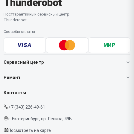
Thunderobot
Постгарантийный сервисный центр
Thunderobot
Способы оплаты
VISA
МИР
Сервисный центр
О нашем сервисе
Ремонт
Гарантия
Ноутбуков
Контакты
Прайс-лист
Мониторов
+7 (343) 226-49-61
Срочный ремонт
Компьютеров
г. Екатеринбург, пр. Ленина, 49Б
Доставка и способы оплаты
Посмотреть на карте
Диагностика