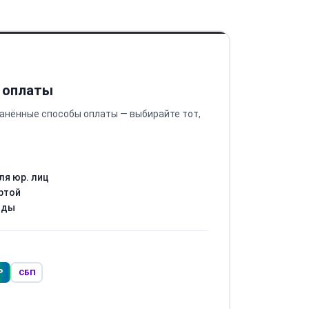
 оплаты
анённые способы оплаты — выбирайте тот,
ля юр. лиц
ртой
оды
Р
СБП