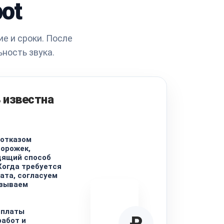
ot
е и сроки. После
ность звука.
 известна
 отказом
орожек,
дящий способ
Когда требуется
ата, согласуем
азываем
 платы
₽
абот и