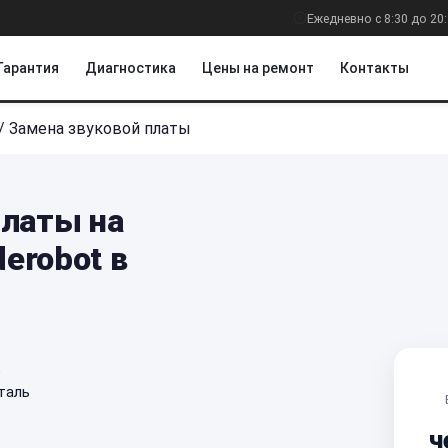
Ежедневно с 8:30 до 20
Гарантия
Диагностика
Цены на ремонт
Контакты
/
Замена звуковой платы
платы на
erobot в
е
таль
ч