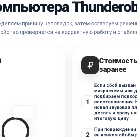
омпьютера Thunderob
деляем причину неполадок, затем согласуем решени
ойство проверяется на корректную работу и стабиль
й
Стоимость
заранее
Если сбой вызван
микросхемы или д
подбираем подхо
1
восстановления. 
новая звуковая пл
деталь и сразу н
итоговую цену.
При повреждении
2
выясняем объём р