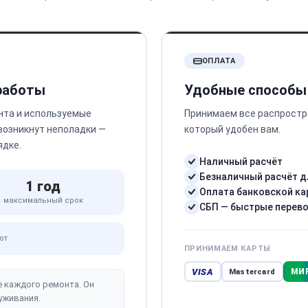
ОПЛАТА
 работы
Удобные способы
нта и используемые
Принимаем все распростр
 возникнут неполадки —
который удобен вам.
ядке.
Наличный расчёт
Безналичный расчёт д
1 год
Оплата банковской ка
максимальный срок
СБП — быстрые перев
от
ПРИНИМАЕМ КАРТЫ
VISA
МИ
Mastercard
е каждого ремонта. Он
уживания.