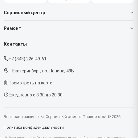
Сервисный центр
О нашем сервисе
Ремонт
Гарантия
Ноутбуков
Контакты
Прайс-лист
Мониторов
+7 (343) 226-49-61
Срочный ремонт
Компьютеров
г. Екатеринбург, пр. Ленина, 49Б
Доставка и способы оплаты
Посмотреть на карте
Диагностика
Ежедневно с 8:30 до 20:30
Контакты
Все права защищены. Сервисный ремонт Thunderobot © 2026
Политика конфиденциальности
Информация на сайте носит ознакомительный характер и не является