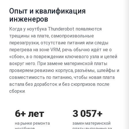
Опыт и квалификация
инженеров
Когда у ноутбука Thunderobot появляются
трещины на плате, самопроизвольные
перезагрузки, отсутствие питания или следы
перегрева на зоне VRM, речь обычно идёт не о
«сбое», а о повреждении ключевого узла и цепей
вокруг него. При замене материнской платы
проверяем ревизию корпуса, разъёмы, шлейфы и
совместимость по питанию, чтобы новая плата
встала без доработок и без сюрпризов после
сборки.
6+ лет
3 057+
на рынке ремонта
замен материнской
ноутбуков
платы выполнено за