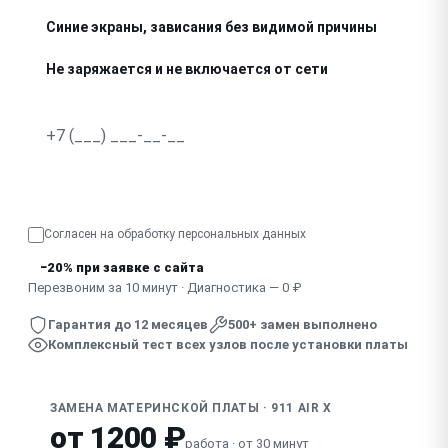
Синие экраны, зависания без видимой причины
Не заряжается и не включается от сети
Следы окисления, залития на плате
Не определяются устройства (USB, экран, звук) одновр
Узнать точную стоимость
Вздутые конденсаторы, запах гари
Согласен на обработку
персональных данных
Экстренное отключение с запахом гари
−20% при заявке с сайта
Перезвоним за 10 минут · Диагностика — 0 ₽
Гарантия до 12 месяцев
500+ замен выполнено
Комплексный тест всех узлов после установки платы
ЗАМЕНА МАТЕРИНСКОЙ ПЛАТЫ · 911 AIR X
от 1200 ₽
работа · от 30 минут