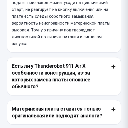
подает признаков жизни, уходит в циклический
старт, не реагирует на кнопку включения или на
плате есть следы короткого замыкания,
вероятность неисправности материнской платы
высокая. Точную причину подтверждают
диагностикой по линиям питания и сигналам
запуска.
Есть ли у Thunderobot 911 Air X
особенности конструкции, из-за
которых замена платы сложнее
обычного?
Да, у этой модели компактный корпус и плотная
компоновка внутренних модулей, поэтому для
Материнская плата ставится только
доступа к плате нужно аккуратно снимать систему
оригинальная или подходят аналоги?
охлаждения, шлейфы и периферию. Важно не
повредить тонкие разъемы, шлейфы подсветки и
Для Thunderobot 911 Air X критична точная