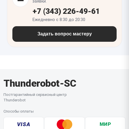
нагрузкой. Если плата отличается по ревизии,
заявки.
может потребоваться настройка BIOS или
+7 (343) 226-49-61
перепроверка совместимости отдельных
Ежедневно с 8:30 до 20:30
компонентов.
Задать вопрос мастеру
Thunderobot-SC
Постгарантийный сервисный центр
Thunderobot
Способы оплаты
VISA
МИР