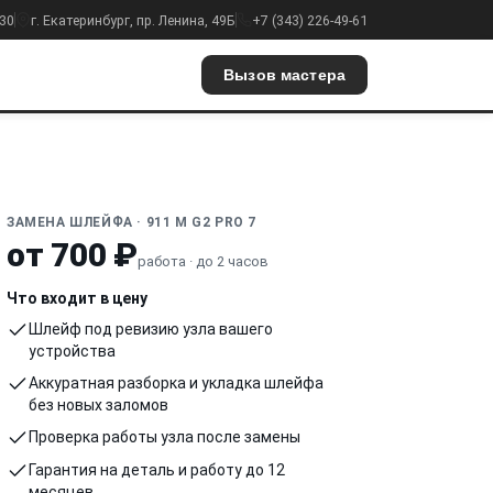
:30
г. Екатеринбург, пр. Ленина, 49Б
+7 (343) 226-49-61
Вызов мастера
ЗАМЕНА ШЛЕЙФА · 911 M G2 PRO 7
от 700 ₽
работа · до 2 часов
Что входит в цену
Шлейф под ревизию узла вашего
устройства
Аккуратная разборка и укладка шлейфа
без новых заломов
Проверка работы узла после замены
Гарантия на деталь и работу до 12
месяцев