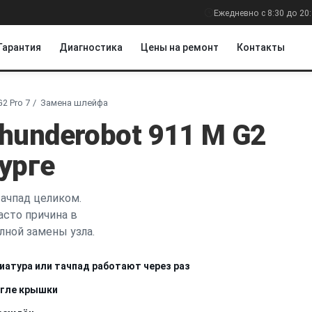
Ежедневно с 8:30 до 20
Гарантия
Диагностика
Цены на ремонт
Контакты
2 Pro 7
Замена шлейфа
hunderobot 911 M G2
урге
тачпад целиком.
асто причина в
лной замены узла.
иатура или тачпад работают через раз
угле крышки