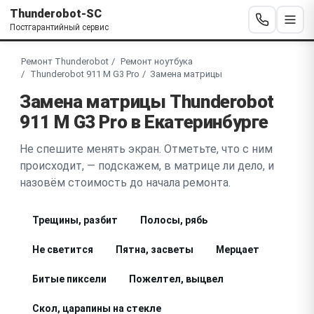
Thunderobot-SC
Постгарантийный сервис
Ремонт Thunderobot
Ремонт ноутбука
Thunderobot 911 M G3 Pro
Замена матрицы
Замена матрицы Thunderobot
911 M G3 Pro в Екатеринбурге
Не спешите менять экран. Отметьте, что с ним
происходит, — подскажем, в матрице ли дело, и
назовём стоимость до начала ремонта.
Трещины, разбит
Полосы, рябь
Не светится
Пятна, засветы
Мерцает
Битые пиксели
Пожелтел, выцвел
Скол, царапины на стекле