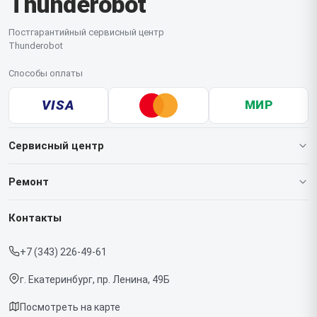
Thunderobot
Постгарантийный сервисный центр
Thunderobot
Способы оплаты
VISA
МИР
Сервисный центр
О нашем сервисе
Ремонт
Гарантия
Ноутбуков
Контакты
Прайс-лист
Мониторов
+7 (343) 226-49-61
Срочный ремонт
Компьютеров
г. Екатеринбург, пр. Ленина, 49Б
Доставка и способы оплаты
Посмотреть на карте
Диагностика