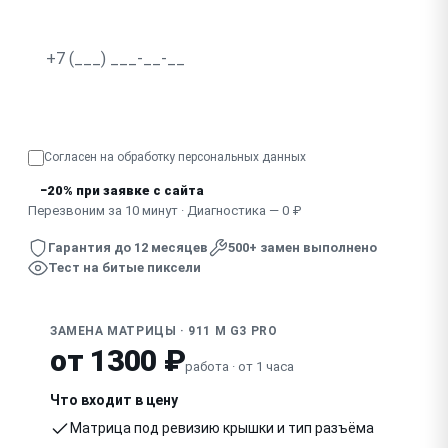
Не реагирует сенсорный экран
Разводы, засветка по краям
Узнать точную стоимость
Показывает половину экрана, артефакты
Согласен на обработку
персональных данных
Погас после удара, падения
−20% при заявке с сайта
Перезвоним за 10 минут · Диагностика — 0 ₽
Гарантия до 12 месяцев
500+ замен выполнено
Тест на битые пиксели
ЗАМЕНА МАТРИЦЫ · 911 M G3 PRO
от 1300 ₽
работа · от 1 часа
Что входит в цену
Матрица под ревизию крышки и тип разъёма