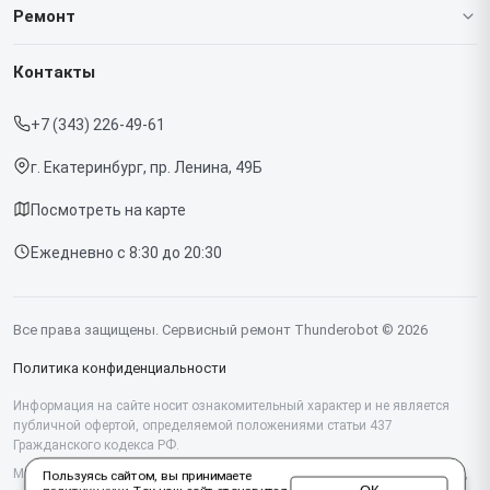
О нашем сервисе
Ремонт
Гарантия
Ноутбуков
Контакты
Прайс-лист
Мониторов
+7 (343) 226-49-61
Срочный ремонт
Компьютеров
г. Екатеринбург, пр. Ленина, 49Б
Доставка и способы оплаты
Посмотреть на карте
Диагностика
Ежедневно с 8:30 до 20:30
Контакты
Все права защищены. Сервисный ремонт Thunderobot © 2026
Политика конфиденциальности
Информация на сайте носит ознакомительный характер и не является
публичной офертой, определяемой положениями статьи 437
Гражданского кодекса РФ.
Мы специализируемся на обслуживании и ремонте техники Thunderobot,
Пользуясь сайтом, вы принимаете