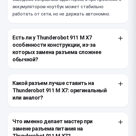
аккумулятором ноутбук может стабильно
работать от сети, но не держать автономно.
Есть ли у Thunderobot 911 M X7
особенности конструкции, из-за
которых замена разъема сложнее
обычной?
У этой модели корпус компактный, а силовой
разъем обычно закреплен на плате или связан с
Какой разъем лучше ставить на
ней жгутом, поэтому для доступа нужен почти
Thunderobot 911 M X7: оригинальный
полный разбор нижней части. При ремонте важно
или аналог?
не повредить шлейфы, защелки и элементы
охлаждения, которые в Thunderobot 911 M X7
Для этой модели предпочтителен разъем,
расположены плотно.
полностью совпадающий по посадочным
Что именно делает мастер при
размерам, распиновке и допустимому току, иначе
замене разъема питания на
возможны нагрев и нестабильная зарядка. Если
Thunderobot 911 M X7?