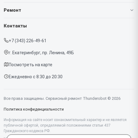
О нашем сервисе
Ремонт
Гарантия
Ноутбуков
Контакты
Прайс-лист
Мониторов
+7 (343) 226-49-61
Срочный ремонт
Компьютеров
г. Екатеринбург, пр. Ленина, 49Б
Доставка и способы оплаты
Посмотреть на карте
Диагностика
Ежедневно с 8:30 до 20:30
Контакты
Все права защищены. Сервисный ремонт Thunderobot © 2026
Политика конфиденциальности
Информация на сайте носит ознакомительный характер и не является
публичной офертой, определяемой положениями статьи 437
Гражданского кодекса РФ.