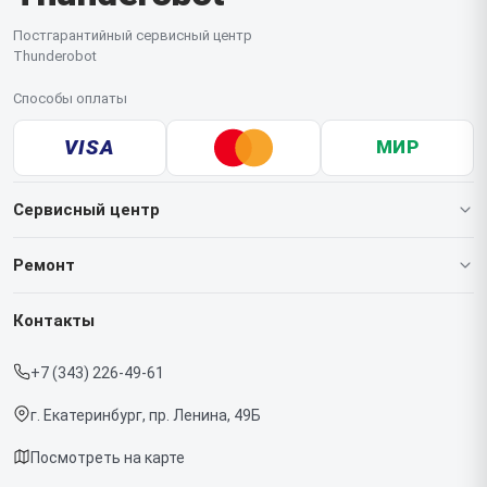
Постгарантийный сервисный центр
Thunderobot
Способы оплаты
VISA
МИР
Сервисный центр
О нашем сервисе
Ремонт
Гарантия
Ноутбуков
Контакты
Прайс-лист
Мониторов
+7 (343) 226-49-61
Срочный ремонт
Компьютеров
г. Екатеринбург, пр. Ленина, 49Б
Доставка и способы оплаты
Посмотреть на карте
Диагностика