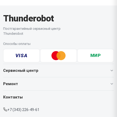
Thunderobot
Постгарантийный сервисный центр
Thunderobot
Способы оплаты
VISA
МИР
Сервисный центр
О нашем сервисе
Ремонт
Гарантия
Ноутбуков
Контакты
Прайс-лист
Мониторов
+7 (343) 226-49-61
Срочный ремонт
Компьютеров