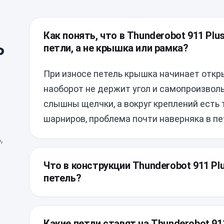
Как понять, что в Thunderobot 911 Pl
ь
петли, а не крышка или рамка?
При износе петель крышка начинает откры
наоборот не держит угол и самопроизволь
слышны щелчки, а вокруг креплений есть
шарниров, проблема почти наверняка в пе
,
Что в конструкции Thunderobot 911 P
петель?
У этой модели корпус и крепления крышки
разборке важно не повредить пластиковы
Какие петли ставят на Thunderobot 91