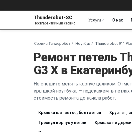
Thunderobot-SC
Услуги
О нас
Постгарантийный сервис
Сервис Тандеробот
Ноутбук
Thunderobot 911 Plu
Ремонт петель Th
G3 X в Екатеринб
Не спешите менять корпус целиком. Отметь
крышкой ноутбука, — подскажем, в петлях л
стоимость ремонта до начала работ.
Крышка шатается, болтается
Хрустит, с
Треснул корпус у петли
Крышка не держит