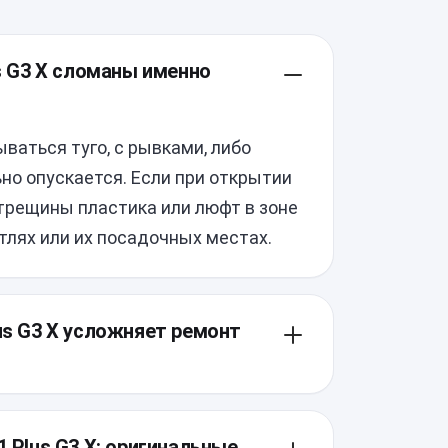
us G3 X сломаны именно
ваться туго, с рывками, либо
но опускается. Если при открытии
 трещины пластика или люфт в зоне
тлях или их посадочных местах.
lus G3 X усложняет ремонт
 достаточно плотные, поэтому при
е стойки и тонкие элементы
1 Plus G3 X: оригинальные