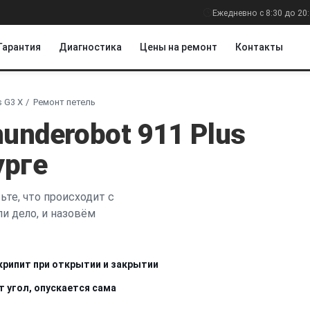
Ежедневно с 8:30 до 20
Гарантия
Диагностика
Цены на ремонт
Контакты
s G3 X
Ремонт петель
underobot 911 Plus
урге
те, что происходит с
и дело, и назовём
крипит при открытии и закрытии
 угол, опускается сама