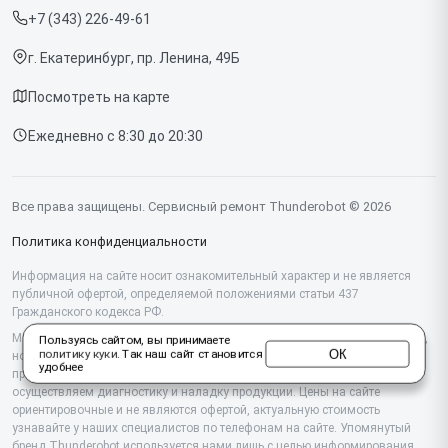
Мониторов
+7 (343) 226-49-61
Срочный ремонт
Компьютеров
г. Екатеринбург, пр. Ленина, 49Б
Доставка и способы оплаты
Посмотреть на карте
Диагностика
Ежедневно с 8:30 до 20:30
Контакты
Все права защищены. Сервисный ремонт Thunderobot © 2026
Политика конфиденциальности
Информация на сайте носит ознакомительный характер и не является
публичной офертой, определяемой положениями статьи 437
Гражданского кодекса РФ.
Мы специализируемся на обслуживании и ремонте техники Thunderobot,
Пользуясь сайтом, вы принимаете
ОК
политику куки
. Так наш сайт становится
но не являемся их официальным представителем. Предоставляем
удобнее
профессиональные услуги после истечения гарантии, а также
осуществляем диагностику и наладку продукции. Цены на сайте
ориентировочные и не являются офертой, актуальную стоимость
узнавайте у наших специалистов по телефонам на сайте. Упомянутый
бренд Thunderobot используется нами лишь с целью информирования.