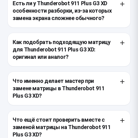
Есть ли у Thunderobot 911 Plus G3 XD
особенности разборки, из-за которых
замена экрана сложнее обычного?
У этой модели экранный модуль разбирают с
аккуратной работой по рамке и петлям, чтобы не
Как подобрать подходящую матрицу
повредить крепления и не надломить матрицу при
для Thunderobot 911 Plus G3 XD:
демонтаже. Важный момент — не тянуть за шлейф
оригинал или аналог?
и не перекосить крышку, потому что у игровых
ноутбуков корпус и петли часто довольно
Для этой модели важно совпадение диагонали,
жёсткие.
разрешения, типа разъёма и креплений, а также
Что именно делает мастер при
частоты обновления, если штатный экран игровой.
замене матрицы в Thunderobot 911
OEM-матрица обычно даёт максимальную
Plus G3 XD?
совместимость по цвету и яркости, а
качественный аналог допустим, если он
Сначала ноутбук обесточивают, снимают рамку
полностью соответствует ревизии и параметрам
дисплея и отключают шлейф матрицы, после чего
Что ещё стоит проверить вместе с
панели.
демонтируют повреждённую панель. Затем
заменой матрицы на Thunderobot 911
устанавливают новый экран, проверяют фиксацию
Plus G3 XD?