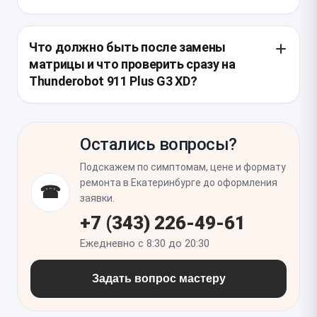
коннектора, равномерность подсветки, отсутствие
битых пикселей и корректную работу изображения
Обычно дополнительно осматривают шлейф
под нагрузкой.
дисплея, петли, крепления крышки и веб-камеру,
Что должно быть после замены
потому что повреждение матрицы нередко
матрицы и что проверить сразу на
сопровождается перекосом или механической
Thunderobot 911 Plus G3 XD?
нагрузкой на эти узлы. Если есть следы ударов,
мастер также проверяет рамку и крышку на
После установки экран должен выдавать ровную
микротрещины, чтобы новый экран не пострадал
картинку без мерцания, полос, засветов и
при следующем открытии.
Остались вопросы?
посторонних артефактов, а яркость и частота
обновления — соответствовать штатным
Подскажем по симптомам, цене и формату
параметрам. Стоит сразу проверить работу по
ремонта в Екатеринбурге до оформления
☎
всей площади экрана, реакцию на открытие и
заявки.
закрытие крышки, а также корректность
+7 (343) 226-49-61
изображения в BIOS и в системе.
Ежедневно с 8:30 до 20:30
Задать вопрос мастеру