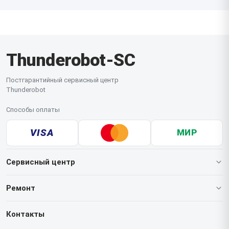
Thunderobot-SC
Постгарантийный сервисный центр
Thunderobot
Способы оплаты
VISA
МИР
Сервисный центр
О нашем сервисе
Ремонт
Гарантия
Ноутбуков
Контакты
Прайс-лист