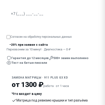
Не реагирует сенсорный экран
Разводы, засветка по краям
Узнать точную стоимость
Показывает половину экрана, артефакты
Согласен на обработку
персональных данных
Погас после удара, падения
−20% при заявке с сайта
Перезвоним за 10 минут · Диагностика — 0 ₽
Гарантия до 12 месяцев
500+ замен выполнено
Тест на битые пиксели
ЗАМЕНА МАТРИЦЫ · 911 PLUS G3 XD
от 1300 ₽
работа · от 1 часа
Что входит в цену
Матрица под ревизию крышки и тип разъёма