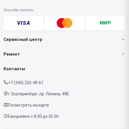
Способы оплаты
VISA
МИР
Сервисный центр
О нашем сервисе
Ремонт
Гарантия
Ноутбуков
Контакты
Прайс-лист
Мониторов
+7 (343) 226-49-61
Срочный ремонт
Компьютеров
г. Екатеринбург, пр. Ленина, 49Б
Доставка и способы оплаты
Посмотреть на карте
Диагностика
Ежедневно с 8:30 до 20:30
Контакты