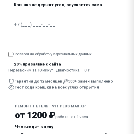
Крышка не держит угол, опускается сама
Экран не открывается до конца, заедает
При открытии повреждается шлейф рядом с петлёй
Узнать точную стоимость
Отломилась петля, оторвалась крышка
Согласен на обработку
персональных данных
−20% при заявке с сайта
Перезвоним за 10 минут · Диагностика — 0 ₽
Гарантия до 12 месяцев
500+ замен выполнено
Тест хода крышки на всех углах открытия
РЕМОНТ ПЕТЕЛЬ · 911 PLUS MAX XP
от 1200 ₽
работа · от 1 часа
Что входит в цену