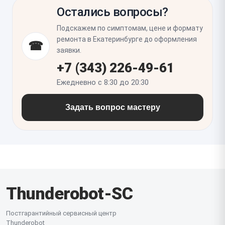
самопроизвольного провала и перекоса по
Остались вопросы?
сторонам. После сборки важно убедиться, что
изображение не пропадает при изменении угла
Подскажем по симптомам, цене и формату
открытия, а петли не создают чрезмерную
ремонта в Екатеринбурге до оформления
☎
нагрузку на корпус и не перетягивают шлейф.
заявки.
+7 (343) 226-49-61
Ежедневно с 8:30 до 20:30
Задать вопрос мастеру
Thunderobot-SC
Постгарантийный сервисный центр
Thunderobot