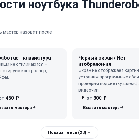
ости ноутбука Thunderob
 мастер назовёт после
работает клавиатура
Черный экран / Нет
изображения
виши не откликаются —
Экран не отображает картин
тестируем контроллер,
устраним программные сбои
йфы.
проверим подсветку, шлейф,
видеочип.
от
450 ₽
от
300 ₽
₽
Показать всё (28)