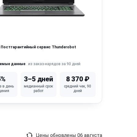
Постгарантийный сервис Thunderobot
из заказ-нарядов за 90 дней
яемые данные
5%
3–5 дней
8 370 ₽
в в день
медианный срок
средний чек, 90
щения
работ
дней
Цены обновлены
06 августа