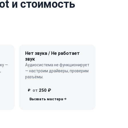
ot и стоимость
Нет звука / Не работает
звук
ку —
Аудиосистема не функционирует
,
— настроим драйверы, проверим
разъёмы.
от
250 ₽
₽