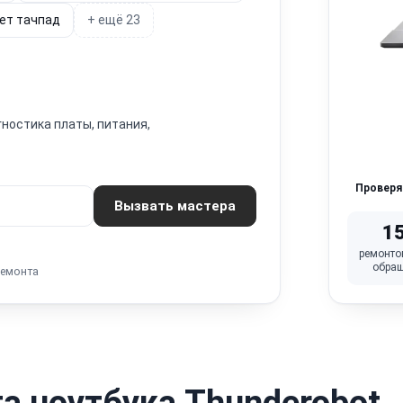
ет тачпад
+ ещё 23
гностика платы, питания,
Провер
Вызвать мастера
1
ремонто
обра
ремонта
а ноутбука Thunderobot