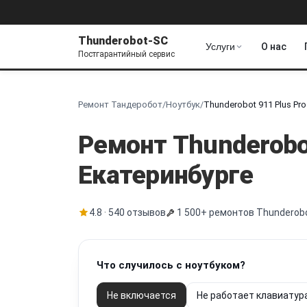
Thunderobot-SC
Услуги
О нас
Постгарантийный сервис
Ремонт Тандеробот
/
Ноутбук
/
Thunderobot 911 Plus Pro
Ремонт Thunderob
Екатеринбурге
4.8 · 540 отзывов
1 500+ ремонтов Thunderob
Что случилось с ноутбуком?
Не включается
Не работает клавиатур