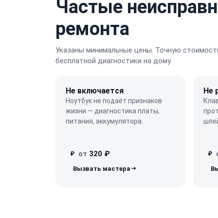
Частые неисправн
ремонта
Указаны минимальные цены. Точную стоимость
бесплатной диагностики на дому.
Не включается
Не 
Ноутбук не подаёт признаков
Кла
жизни — диагностика платы,
про
питания, аккумулятора.
шле
от
320 ₽
₽
₽