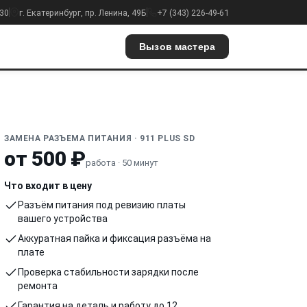
:30
г. Екатеринбург, пр. Ленина, 49Б
+7 (343) 226-49-61
Вызов мастера
ЗАМЕНА РАЗЪЕМА ПИТАНИЯ · 911 PLUS SD
от 500 ₽
работа · 50 минут
Что входит в цену
Разъём питания под ревизию платы
вашего устройства
Аккуратная пайка и фиксация разъёма на
плате
Проверка стабильности зарядки после
ремонта
Гарантия на деталь и работу до 12