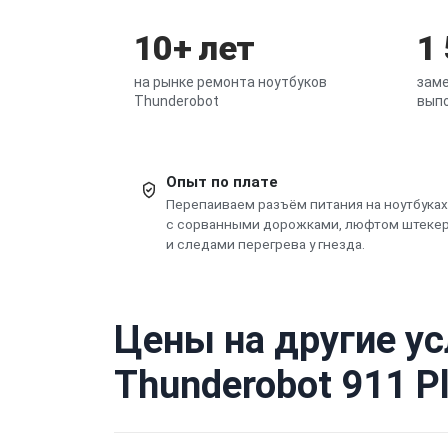
10+ лет
1
на рынке ремонта ноутбуков
заме
Thunderobot
выпо
Опыт по плате
Перепаиваем разъём питания на ноутбуках
с сорванными дорожками, люфтом штеке
и следами перегрева у гнезда.
Цены на другие ус
Thunderobot 911 P