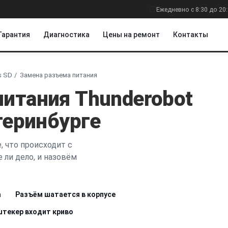
Ежедневно с 8:30 до 20
Гарантия
Диагностика
Цены на ремонт
Контакты
s SD
Замена разъема питания
питания Thunderobot
атеринбурге
, что происходит с
 ли дело, и назовём
а
Разъём шатается в корпусе
штекер входит криво