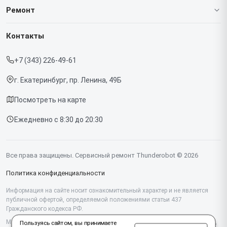
О нашем сервисе
Ремонт
Гарантия
Ноутбуков
Контакты
Прайс-лист
Мониторов
+7 (343) 226-49-61
Срочный ремонт
Компьютеров
г. Екатеринбург, пр. Ленина, 49Б
Доставка и способы оплаты
Посмотреть на карте
Диагностика
Ежедневно с 8:30 до 20:30
Контакты
Все права защищены. Сервисный ремонт Thunderobot © 2026
Политика конфиденциальности
Информация на сайте носит ознакомительный характер и не является
публичной офертой, определяемой положениями статьи 437
Гражданского кодекса РФ.
Мы специализируемся на обслуживании и ремонте техники Thunderobot,
Пользуясь сайтом, вы принимаете