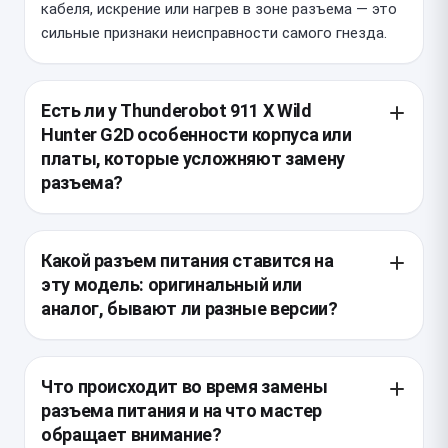
кабеля, искрение или нагрев в зоне разъема — это
сильные признаки неисправности самого гнезда.
Есть ли у Thunderobot 911 X Wild
Hunter G2D особенности корпуса или
платы, которые усложняют замену
разъема?
Да, в этой модели разъем обычно закреплен на
плате достаточно жестко, а доступ к нему может
Какой разъем питания ставится на
требовать почти полной разборки нижней части
эту модель: оригинальный или
корпуса и снятия охлаждения. При ремонте важно
аналог, бывают ли разные версии?
не повредить шлейфы, пластиковые фиксаторы и
элементы рядом с зоной пайки, потому что место
Для Thunderobot 911 X Wild Hunter G2D нужно
установки разъема ограничено и перегрев может
подбирать разъем по форме корпуса,
Что происходит во время замены
затронуть соседние дорожки.
расположению контактов и типу посадки на плату,
разъема питания и на что мастер
потому что у одной модели могут встречаться
обращает внимание?
разные ревизии. Предпочтителен качественный