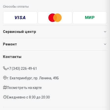
Способы оплаты
VISA
МИР
Сервисный центр
О нашем сервисе
Ремонт
Гарантия
Ноутбуков
Контакты
Прайс-лист
Мониторов
+7 (343) 226-49-61
Срочный ремонт
Компьютеров
г. Екатеринбург, пр. Ленина, 49Б
Доставка и способы оплаты
Посмотреть на карте
Диагностика
Ежедневно с 8:30 до 20:30
Контакты