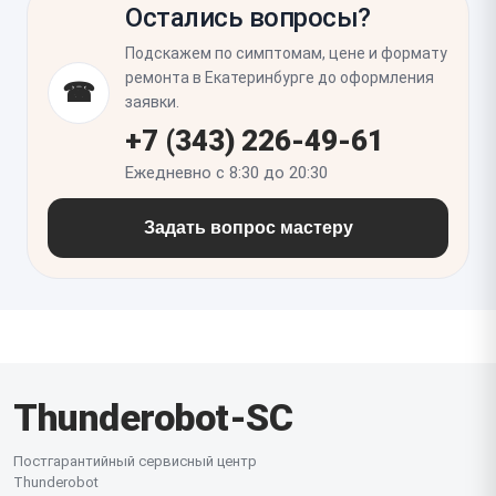
Остались вопросы?
запрокидывания назад. Важно проверить
равномерность зазоров, работу матрицы при
Подскажем по симптомам, цене и формату
разных углах открытия и отсутствие давления на
ремонта в Екатеринбурге до оформления
☎
экран в закрытом положении.
заявки.
+7 (343) 226-49-61
Ежедневно с 8:30 до 20:30
Задать вопрос мастеру
Thunderobot-SC
Постгарантийный сервисный центр
Thunderobot