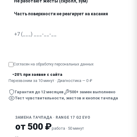
Не работают жесты (скролл, зум)
Часть поверхности не реагирует на касания
Кнопки тачпада не нажимаются или залипают
Двойные срабатывания при одном нажатии
Узнать точную стоимость
Согласен на обработку
персональных данных
−20% при заявке с сайта
Перезвоним за 10 минут · Диагностика — 0 ₽
Гарантия до 12 месяцев
500+ замен выполнено
Тест чувствительности, жестов и кнопок тачпада
ЗАМЕНА ТАЧПАДА · RANGE 17 G2 EVO
от 500 ₽
работа · 50 минут