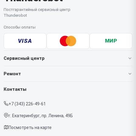
Постгарантийный сервисный центр
Thunderobot
Способы оплаты
VISA
МИР
Сервисный центр
О нашем сервисе
Ремонт
Гарантия
Ноутбуков
Контакты
Прайс-лист
Мониторов
+7 (343) 226-49-61
Срочный ремонт
Компьютеров
г. Екатеринбург, пр. Ленина, 49Б
Доставка и способы оплаты
Посмотреть на карте
Диагностика