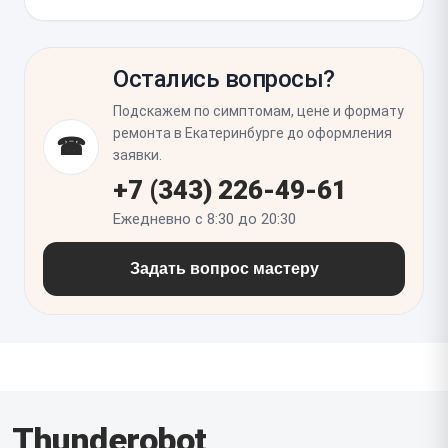
проверить клавиатуру, кнопку питания, шлейфы
подсветки и состояние аккумулятора, если он
Нужно убедиться, что курсор движется без
расположен рядом с местом ремонта.
рывков, все жесты работают корректно, нет
Остались вопросы?
самопроизвольных нажатий и сенсор не уходит в
сторону при нагрузке на корпус. Также полезно
Подскажем по симптомам, цене и формату
проверить работу тачпада в BIOS и в
ремонта в Екатеринбурге до оформления
☎
операционной системе, чтобы исключить
заявки.
программные ограничения и подтвердить
+7 (343) 226-49-61
стабильность нового модуля.
Ежедневно с 8:30 до 20:30
Задать вопрос мастеру
Thunderobot