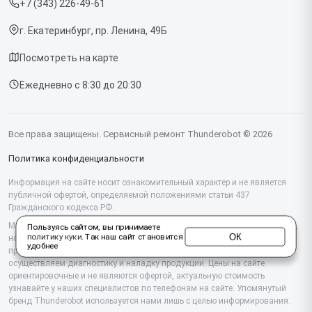
+7 (343) 226-49-61
Срочный ремонт
Компьютеров
г. Екатеринбург, пр. Ленина, 49Б
Доставка и способы оплаты
Посмотреть на карте
Диагностика
Ежедневно с 8:30 до 20:30
Контакты
Все права защищены. Сервисный ремонт Thunderobot © 2026
Политика конфиденциальности
Информация на сайте носит ознакомительный характер и не является
публичной офертой, определяемой положениями статьи 437
Гражданского кодекса РФ.
Мы специализируемся на обслуживании и ремонте техники Thunderobot,
Пользуясь сайтом, вы принимаете
ОК
политику куки
. Так наш сайт становится
но не являемся их официальным представителем. Предоставляем
удобнее
профессиональные услуги после истечения гарантии, а также
осуществляем диагностику и наладку продукции. Цены на сайте
ориентировочные и не являются офертой, актуальную стоимость
узнавайте у наших специалистов по телефонам на сайте. Упомянутый
бренд Thunderobot используется нами лишь с целью информирования.