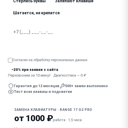
Стёрлись буквы
Залипают клавиши
Шатается, не крепится
Не работает подсветка
Провалились, не нажимаются клавиши
Узнать точную стоимость
Отсутствует, сломан колпачок клавиши
Согласен на обработку
персональных данных
Клавиатура не реагирует полностью
−20% при заявке с сайта
Скрипит, дребезжит при наборе
Перезвоним за 10 минут · Диагностика — 0 ₽
Гарантия до 12 месяцев
500+ замен выполнено
Тест всех клавиш и подсветки
ЗАМЕНА КЛАВИАТУРЫ · RANGE 17 G2 PRO
от 1000 ₽
работа · 1,5 часа