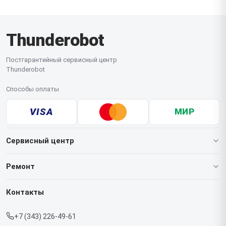
Thunderobot
Постгарантийный сервисный центр
Thunderobot
Способы оплаты
VISA
МИР
Сервисный центр
О нашем сервисе
Ремонт
Гарантия
Ноутбуков
Контакты
Прайс-лист
Мониторов
+7 (343) 226-49-61
Срочный ремонт