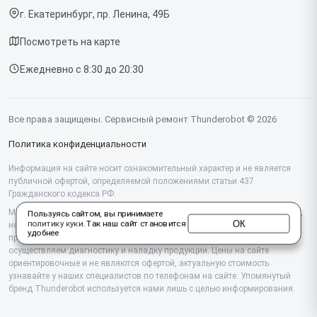
Компьютеров
г. Екатеринбург, пр. Ленина, 49Б
Доставка и способы оплаты
Посмотреть на карте
Диагностика
Ежедневно с 8:30 до 20:30
Контакты
Все права защищены. Сервисный ремонт Thunderobot © 2026
Политика конфиденциальности
Информация на сайте носит ознакомительный характер и не является
публичной офертой, определяемой положениями статьи 437
Гражданского кодекса РФ.
Мы специализируемся на обслуживании и ремонте техники Thunderobot,
Пользуясь сайтом, вы принимаете
ОК
политику куки
. Так наш сайт становится
но не являемся их официальным представителем. Предоставляем
удобнее
профессиональные услуги после истечения гарантии, а также
осуществляем диагностику и наладку продукции. Цены на сайте
ориентировочные и не являются офертой, актуальную стоимость
узнавайте у наших специалистов по телефонам на сайте. Упомянутый
бренд Thunderobot используется нами лишь с целью информирования.