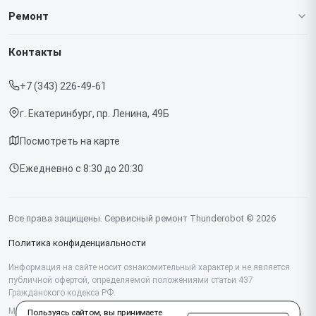
О нашем сервисе
Ремонт
Гарантия
Ноутбуков
Контакты
Прайс-лист
Мониторов
+7 (343) 226-49-61
Срочный ремонт
Компьютеров
г. Екатеринбург, пр. Ленина, 49Б
Доставка и способы оплаты
Посмотреть на карте
Диагностика
Ежедневно с 8:30 до 20:30
Контакты
Все права защищены. Сервисный ремонт Thunderobot © 2026
Политика конфиденциальности
Информация на сайте носит ознакомительный характер и не является
публичной офертой, определяемой положениями статьи 437
Гражданского кодекса РФ.
Мы специализируемся на обслуживании и ремонте техники Thunderobot,
Пользуясь сайтом, вы принимаете