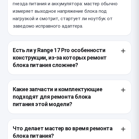
гнезда питания и аккумулятора: мастер обычно
измеряет выходное напряжение блока под
нагрузкой и смотрит, стартует ли ноутбук от
заведомо исправного адаптера.
Есть ли у Range 17 Pro особенности
конструкции, из-за которых ремонт
блока питания сложнее?
У Thunderobot Range 17 Pro высокое
энергопотребление, поэтому блок питания
Какие запчасти и комплектующие
работает с заметной нагрузкой и чаще страдают
подходят для ремонта блока
кабель, штекер и силовая часть адаптера. Также у
питания этой модели?
некоторых ревизий используются разные по
мощности и разъёму БП, поэтому перед ремонтом
Предпочтительно ставить оригинальный адаптер
важно сверить параметры именно вашей
или качественный OEM-эквивалент с тем же
Что делает мастер во время ремонта
комплектации.
напряжением, силой тока и совместимым
блока питания?