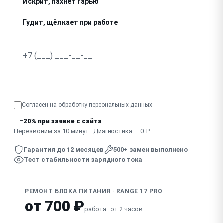
Искрит, пахнет гарью
Гудит, щёлкает при работе
Греется сильнее обычного
Индикатор горит, а заряда нет
Узнать точную стоимость
Провод переломился у разъёма
Согласен на обработку
персональных данных
−20% при заявке с сайта
Перезвоним за 10 минут · Диагностика — 0 ₽
Гарантия до 12 месяцев
500+ замен выполнено
Тест стабильности зарядного тока
РЕМОНТ БЛОКА ПИТАНИЯ · RANGE 17 PRO
от 700 ₽
работа · от 2 часов