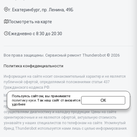
Срочный ремонт
Компьютеров
г. Екатеринбург, пр. Ленина, 49Б
Доставка и способы оплаты
Посмотреть на карте
Диагностика
Ежедневно с 8:30 до 20:30
Контакты
Все права защищены. Сервисный ремонт Thunderobot © 2026
Политика конфиденциальности
Информация на сайте носит ознакомительный характер и не является
публичной офертой, определяемой положениями статьи 437
Гражданского кодекса РФ.
Мы специализируемся на обслуживании и ремонте техники Thunderobot,
Пользуясь сайтом, вы принимаете
ОК
политику куки
. Так наш сайт становится
но не являемся их официальным представителем. Предоставляем
удобнее
профессиональные услуги после истечения гарантии, а также
осуществляем диагностику и наладку продукции. Цены на сайте
ориентировочные и не являются офертой, актуальную стоимость
узнавайте у наших специалистов по телефонам на сайте. Упомянутый
бренд Thunderobot используется нами лишь с целью информирования.