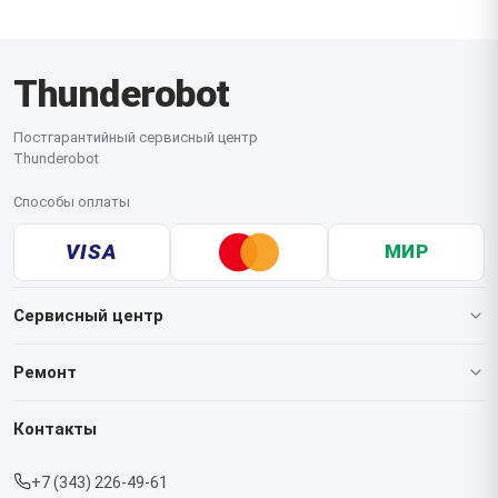
курьерской доставки. Простые операции
выполняются на дому, а для сложного ремонта
устройство доставляется в сервис. Пожалуйста,
Thunderobot
подготовьте пароль доступа к системе и заранее
сохраните важные файлы.
Постгарантийный сервисный центр
Thunderobot
Способы оплаты
VISA
МИР
Сервисный центр
О нашем сервисе
Ремонт
Гарантия
Ноутбуков
Контакты
Прайс-лист
Мониторов
+7 (343) 226-49-61
Срочный ремонт