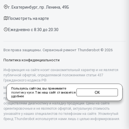
Компьютеров
г. Екатеринбург, пр. Ленина, 49Б
Доставка и способы оплаты
Посмотреть на карте
Диагностика
Ежедневно с 8:30 до 20:30
Контакты
Все права защищены. Сервисный ремонт Thunderobot © 2026
Политика конфиденциальности
Информация на сайте носит ознакомительный характер и не является
публичной офертой, определяемой положениями статьи 437
Гражданского кодекса РФ.
Мы специализируемся на обслуживании и ремонте техники Thunderobot,
Пользуясь сайтом, вы принимаете
ОК
политику куки
. Так наш сайт становится
но не являемся их официальным представителем. Предоставляем
удобнее
профессиональные услуги после истечения гарантии, а также
осуществляем диагностику и наладку продукции. Цены на сайте
ориентировочные и не являются офертой, актуальную стоимость
узнавайте у наших специалистов по телефонам на сайте. Упомянутый
бренд Thunderobot используется нами лишь с целью информирования.