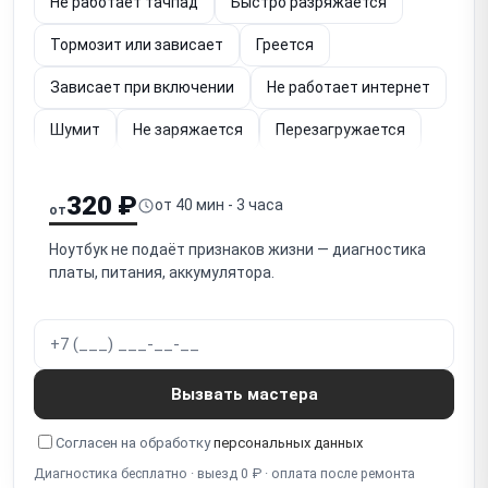
Не работает тачпад
Быстро разряжается
Тормозит или зависает
Греется
Зависает при включении
Не работает интернет
Шумит
Не заряжается
Перезагружается
Упал
Не работает (диагностика)
320 ₽
от 40 мин - 3 часа
от
Залита клавиатура
Не загружается
Ноутбук не подаёт признаков жизни — диагностика
Не работает экран
платы, питания, аккумулятора.
Не работает кнопка включения
Не отключается
Шумит вентилятор
Тормозит видео
Не работает подсветка
Мигает экран
Вызвать мастера
Полосы на экране
Синий экран
Белый экран
Согласен на обработку
персональных данных
Разбит экран
Диагностика бесплатно · выезд 0 ₽ · оплата после ремонта