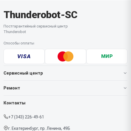
Thunderobot-SC
Постгарантийный сервисный центр
Thunderobot
Способы оплаты
VISA
МИР
Сервисный центр
О нашем сервисе
Ремонт
Гарантия
Ноутбуков
Контакты
Прайс-лист
Мониторов
+7 (343) 226-49-61
Срочный ремонт
Компьютеров
г. Екатеринбург, пр. Ленина, 49Б