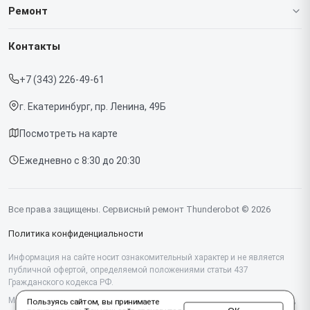
О нашем сервисе
Ремонт
Гарантия
Ноутбуков
Контакты
Прайс-лист
Мониторов
+7 (343) 226-49-61
Срочный ремонт
Компьютеров
г. Екатеринбург, пр. Ленина, 49Б
Доставка и способы оплаты
Посмотреть на карте
Диагностика
Ежедневно с 8:30 до 20:30
Контакты
Все права защищены. Сервисный ремонт Thunderobot © 2026
Политика конфиденциальности
Информация на сайте носит ознакомительный характер и не является
публичной офертой, определяемой положениями статьи 437
Гражданского кодекса РФ.
Мы специализируемся на обслуживании и ремонте техники Thunderobot,
Пользуясь сайтом, вы принимаете