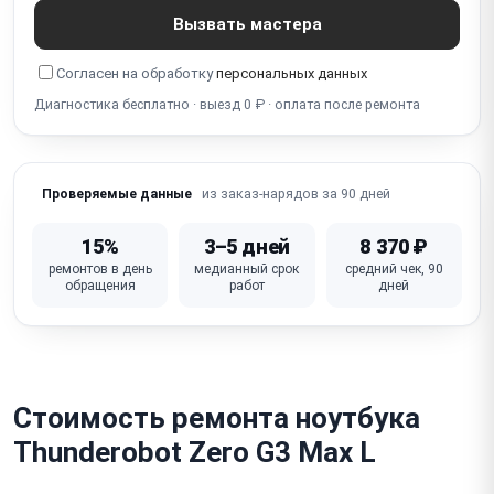
Не работает подсветка
Мигает экран
Вызвать мастера
Полосы на экране
Синий экран
Белый экран
Согласен на обработку
персональных данных
Разбит экран
Диагностика бесплатно · выезд 0 ₽ · оплата после ремонта
из заказ-нарядов за 90 дней
Проверяемые данные
15%
3–5 дней
8 370 ₽
ремонтов в день
медианный срок
средний чек, 90
обращения
работ
дней
Стоимость ремонта ноутбука
Thunderobot Zero G3 Max L