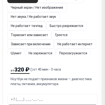
Черный экран / Нет изображения
Нет звука / Не работает звук
Не работает тачпад
Быстро разряжается
Тормозит или зависает
Греется
Зависает при включении
Не работает интернет
Шумит
Не заряжается
Перезагружается
Упал
Не работает (диагностика)
320 ₽
от 40 мин - 3 часа
от
Залита клавиатура
Не загружается
Ноутбук не подаёт признаков жизни — диагностика
Не работает экран
платы, питания, аккумулятора.
Не работает кнопка включения
Не отключается
Шумит вентилятор
Тормозит видео