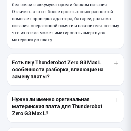
без связи с аккумулятором и блоком питания.
Отличить это от более простых неисправностей
помогает проверка адаптера, батареи, разъёма
питания, оперативной памяти и накопителя, потому
что их отказ может имитировать «мертвую»
материнскую плату.
Есть ли у Thunderobot Zero G3 Max L
особенности разборки, влияющие на
замену платы?
Да, у этой модели плотная внутренняя компоновка,
поэтому для доступа к плате обычно приходится
Нужна ли именно оригинальная
полностью снимать нижнюю крышку, систему
материнская плата для Thunderobot
охлаждения, накопители, модули памяти и шлейфы
Zero G3 Max L?
периферии. Важно аккуратно работать с тонкими
шлейфами и крепежом, чтобы не повредить
Желательно подбирать плату с точным
разъёмы и элементы охлаждения при демонтаже.