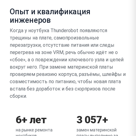
Опыт и квалификация
инженеров
Когда у ноутбука Thunderobot появляются
трещины на плате, самопроизвольные
перезагрузки, отсутствие питания или следы
перегрева на зоне VRM, речь обычно идёт не о
«сбое», а о повреждении ключевого узла и цепей
вокруг него. При замене материнской платы
проверяем ревизию корпуса, разъёмы, шлейфы и
совместимость по питанию, чтобы новая плата
встала без доработок и без сюрпризов после
сборки.
6+ лет
3 057+
на рынке ремонта
замен материнской
ноутбуков
платы выполнено за