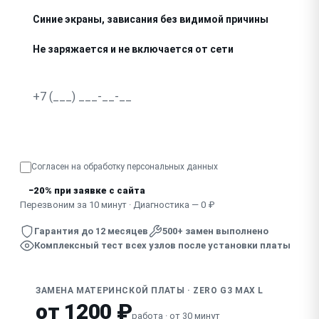
Синие экраны, зависания без видимой причины
Не заряжается и не включается от сети
Следы окисления, залития на плате
Не определяются устройства (USB, экран, звук) одновр
Узнать точную стоимость
Вздутые конденсаторы, запах гари
Согласен на обработку
персональных данных
Экстренное отключение с запахом гари
−20% при заявке с сайта
Перезвоним за 10 минут · Диагностика — 0 ₽
Гарантия до 12 месяцев
500+ замен выполнено
Комплексный тест всех узлов после установки платы
ЗАМЕНА МАТЕРИНСКОЙ ПЛАТЫ · ZERO G3 MAX L
от 1200 ₽
работа · от 30 минут