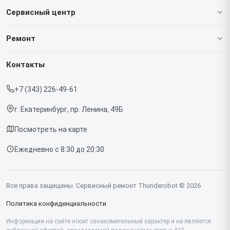
Сервисный центр
О нашем сервисе
Ремонт
Гарантия
Ноутбуков
Контакты
Прайс-лист
Мониторов
+7 (343) 226-49-61
Срочный ремонт
Компьютеров
г. Екатеринбург, пр. Ленина, 49Б
Доставка и способы оплаты
Посмотреть на карте
Диагностика
Ежедневно с 8:30 до 20:30
Контакты
Все права защищены. Сервисный ремонт Thunderobot © 2026
Политика конфиденциальности
Информация на сайте носит ознакомительный характер и не является