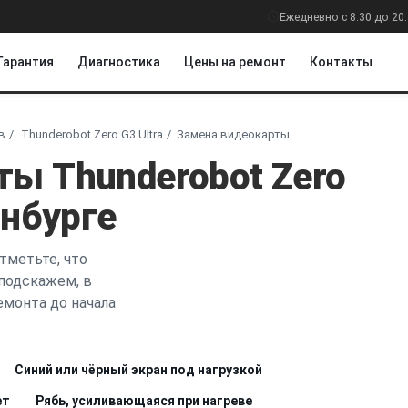
Ежедневно с 8:30 до 20
Гарантия
Диагностика
Цены на ремонт
Контакты
в
Thunderobot Zero G3 Ultra
Замена видеокарты
ты Thunderobot Zero
инбурге
тметьте, что
 подскажем, в
емонта до начала
Синий или чёрный экран под нагрузкой
ет
Рябь, усиливающаяся при нагреве