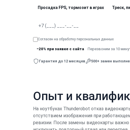
Просадка FPS, тормозит в играх
Треск, п
Согласен на обработку
персональных данных
−20% при заявке с сайта
Перезвоним за 10 минут
Гарантия до 12 месяцев
500+ замен выполн
Опыт и квалифи
На ноутбуках Thunderobot отказ видеокарт
отсутствием изображения при работающем 
ревизии. После замены видеокарты важно п
исключить повторный отвал или перегрев.