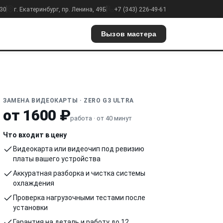
:30
г. Екатеринбург, пр. Ленина, 49Б
+7 (343) 226-49-61
Вызов мастера
ЗАМЕНА ВИДЕОКАРТЫ · ZERO G3 ULTRA
от 1600 ₽
работа · от 40 минут
Что входит в цену
Видеокарта или видеочип под ревизию
платы вашего устройства
Аккуратная разборка и чистка системы
охлаждения
Проверка нагрузочными тестами после
установки
Гарантия на деталь и работу до 12