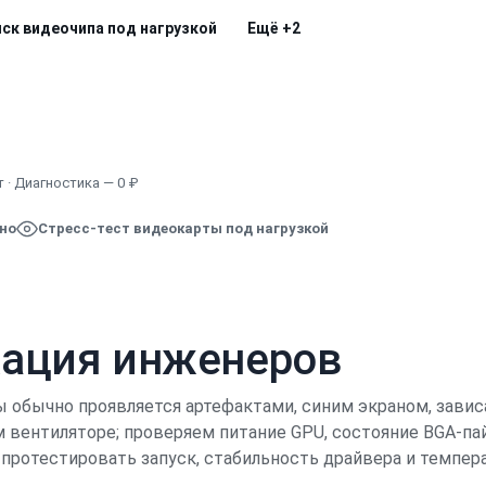
иск видеочипа под нагрузкой
Ещё
+2
Узнать точную стоимость
 · Диагностика — 0 ₽
ено
Стресс-тест видеокарты под нагрузкой
кация инженеров
ы обычно проявляется артефактами, синим экраном, зави
вентиляторе; проверяем питание GPU, состояние BGA-пай
ротестировать запуск, стабильность драйвера и температ