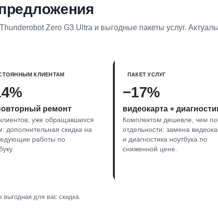
 предложения
hunderobot Zero G3 Ultra и выгодные пакеты услуг. Актуал
СТОЯННЫМ КЛИЕНТАМ
ПАКЕТ УСЛУГ
14%
−17%
повторный ремонт
видеокарта + диагности
клиентов, уже обращавшихся
Комплектом дешевле, чем по
м: дополнительная скидка на
отдельности: замена видеок
ледующие работы по
и диагностика ноутбука по
буку.
сниженной цене.
 выгодная для вас скидка.