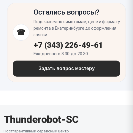
экрана или крепежных элементов, которые тоже
несколько раз и убедиться, что крышка не
получили скрытые повреждения.
Остались вопросы?
перекашивается, нет люфта и посторонних звуков.
Также стоит проверить изображение на экране,
Подскажем по симптомам, цене и формату
работу подсветки и беспроводной связи, чтобы
ремонта в Екатеринбурге до оформления
☎
исключить повреждение шлейфов и антенн во
заявки.
время ремонта.
+7 (343) 226-49-61
Ежедневно с 8:30 до 20:30
Задать вопрос мастеру
Thunderobot-SC
Постгарантийный сервисный центр