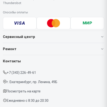
Thunderobot
Способы оплаты
VISA
МИР
Сервисный центр
О нашем сервисе
Ремонт
Гарантия
Ноутбуков
Контакты
Прайс-лист
Мониторов
+7 (343) 226-49-61
Срочный ремонт
Компьютеров
г. Екатеринбург, пр. Ленина, 49Б
Доставка и способы оплаты
Посмотреть на карте
Диагностика
Ежедневно с 8:30 до 20:30
Контакты